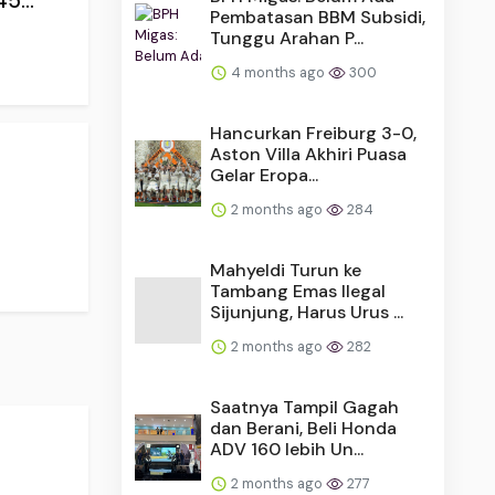
5...
Pembatasan BBM Subsidi,
Tunggu Arahan P...
4 months ago
300
Hancurkan Freiburg 3-0,
Aston Villa Akhiri Puasa
Gelar Eropa...
2 months ago
284
Mahyeldi Turun ke
Tambang Emas Ilegal
Sijunjung, Harus Urus ...
2 months ago
282
Saatnya Tampil Gagah
dan Berani, Beli Honda
ADV 160 lebih Un...
2 months ago
277