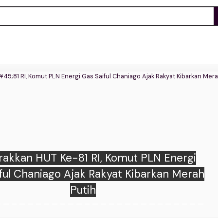
emuda ICMI Sumsel dan Dewan Energi
nal Perkuat Komitmen Ketahanan Energi