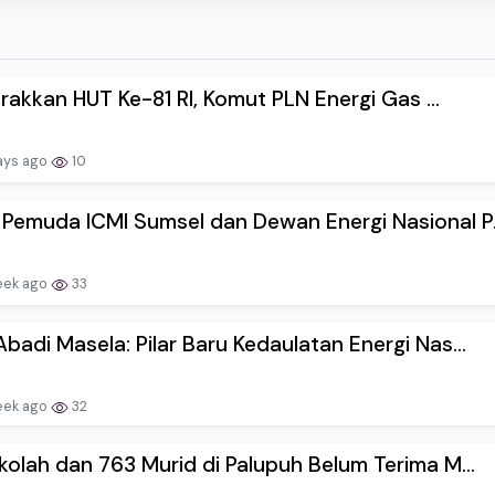
akkan HUT Ke-81 RI, Komut PLN Energi Gas ...
ays ago
10
emuda ICMI Sumsel dan Dewan Energi Nasional P.
eek ago
33
badi Masela: Pilar Baru Kedaulatan Energi Nas...
eek ago
32
kolah dan 763 Murid di Palupuh Belum Terima M...