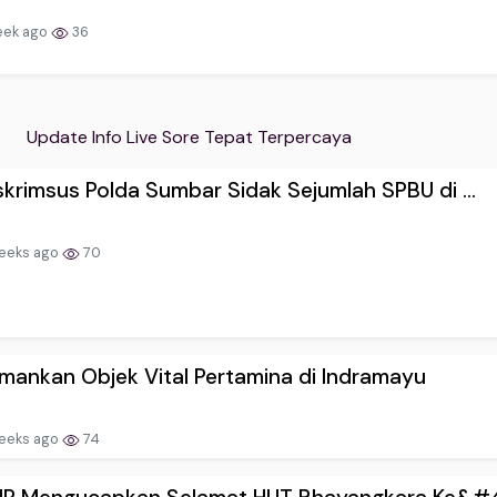
eek ago
36
Update Info Live Sore Tepat Terpercaya
skrimsus Polda Sumbar Sidak Sejumlah SPBU di ...
eeks ago
70
mankan Objek Vital Pertamina di Indramayu
eeks ago
74