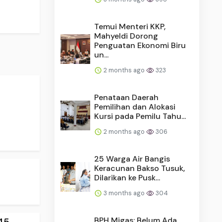
Temui Menteri KKP,
Mahyeldi Dorong
Penguatan Ekonomi Biru
un...
2 months ago
323
Penataan Daerah
Pemilihan dan Alokasi
Kursi pada Pemilu Tahu...
2 months ago
306
25 Warga Air Bangis
Keracunan Bakso Tusuk,
Dilarikan ke Pusk...
3 months ago
304
BPH Migas: Belum Ada