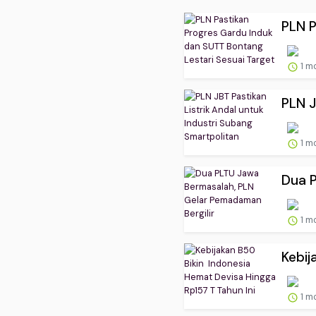
PLN P
1 m
PLN J
1 m
Dua P
1 m
Kebij
1 m