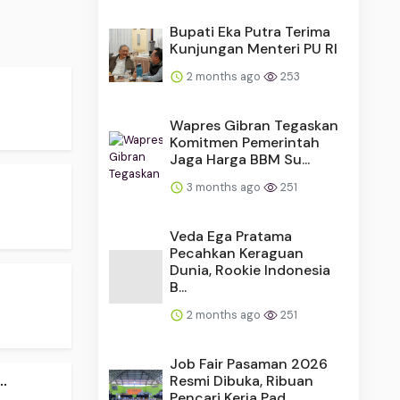
Bupati Eka Putra Terima
Kunjungan Menteri PU RI
2 months ago
253
Wapres Gibran Tegaskan
Komitmen Pemerintah
Jaga Harga BBM Su...
.
3 months ago
251
Veda Ega Pratama
Pecahkan Keraguan
Dunia, Rookie Indonesia
B...
2 months ago
251
Job Fair Pasaman 2026
.
Resmi Dibuka, Ribuan
Pencari Kerja Pad...