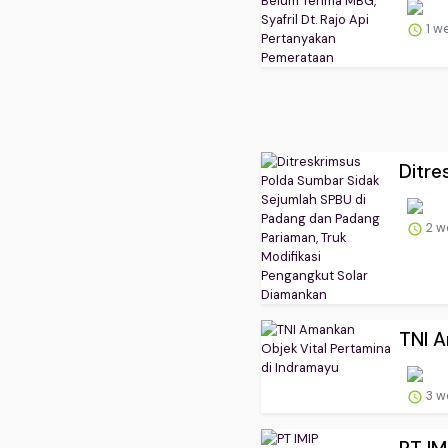
1 w
Ditre
2 w
TNI A
3 w