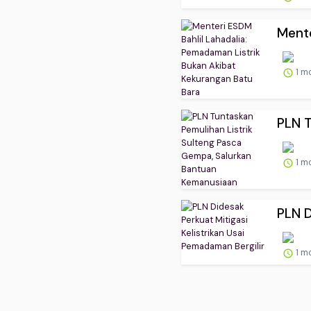
Mente
1 m
PLN T
1 m
PLN D
1 m