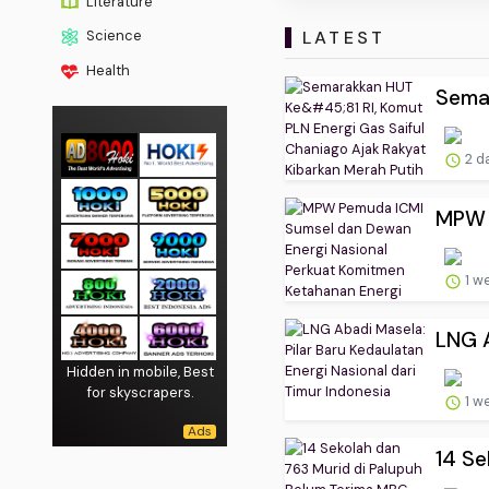
Literature
LATEST
Science
Health
Semar
2 d
MPW P
1 w
LNG A
Hidden in mobile, Best
for skyscrapers.
1 w
14 Se