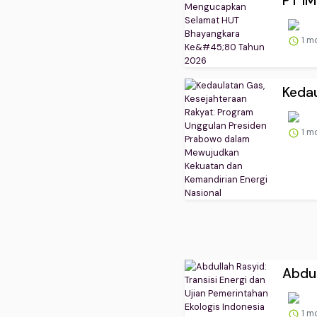
PT I
1 m
Kedau
1 m
Abdul
1 m