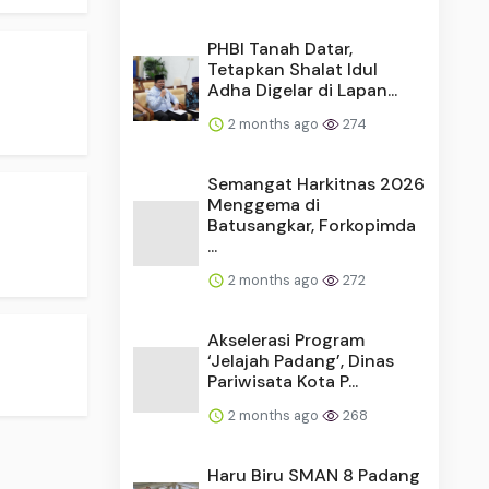
PHBI Tanah Datar,
Tetapkan Shalat Idul
Adha Digelar di Lapan...
2 months ago
274
Semangat Harkitnas 2026
Menggema di
Batusangkar, Forkopimda
...
2 months ago
272
Akselerasi Program
‘Jelajah Padang’, Dinas
Pariwisata Kota P...
2 months ago
268
Haru Biru SMAN 8 Padang