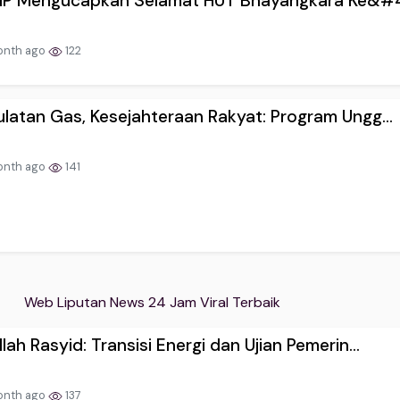
MIP Mengucapkan Selamat HUT Bhayangkara Ke&#4
onth ago
122
latan Gas, Kesejahteraan Rakyat: Program Ungg...
onth ago
141
Web Liputan News 24 Jam Viral Terbaik
lah Rasyid: Transisi Energi dan Ujian Pemerin...
onth ago
137