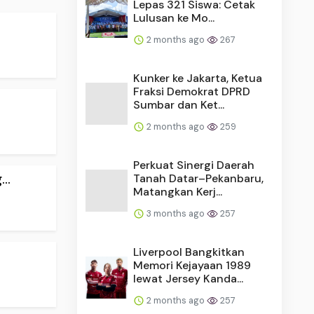
Lepas 321 Siswa: Cetak
Lulusan ke Mo...
2 months ago
267
Kunker ke Jakarta, Ketua
Fraksi Demokrat DPRD
Sumbar dan Ket...
2 months ago
259
Perkuat Sinergi Daerah
..
Tanah Datar–Pekanbaru,
Matangkan Kerj...
3 months ago
257
Liverpool Bangkitkan
Memori Kejayaan 1989
lewat Jersey Kanda...
2 months ago
257