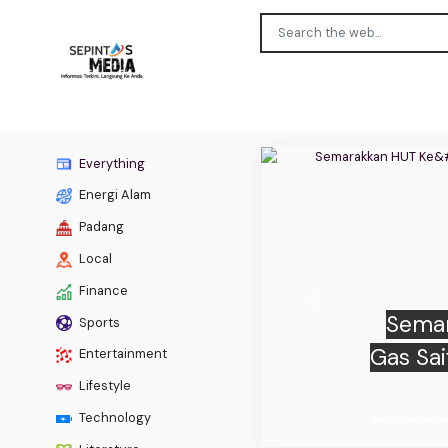
Everything
Energi Alam
Padang
Local
Finance
Previous
Sports
MPW P
Entertainment
Nasio
Lifestyle
Technology