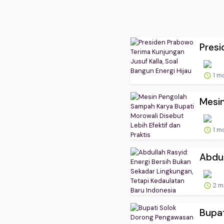
Presi
1 m
Mesin
1 m
Abdul
2 m
Bupat