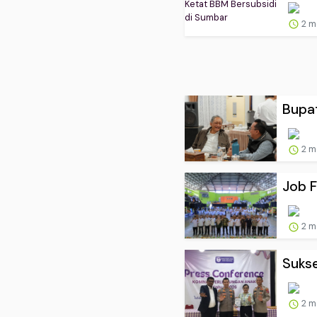
2 m
Bupat
2 m
Job F
2 m
Sukse
2 m