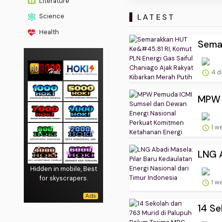
Literature
LATEST
Science
Health
Semar
4 d
MPW P
1 w
LNG A
Hidden in mobile, Best
for skyscrapers.
1 w
14 Se