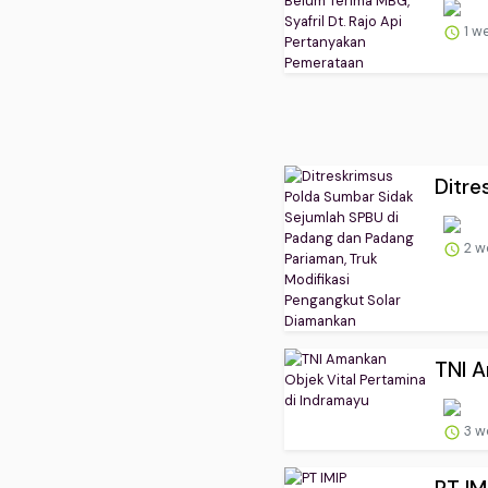
1 w
Ditre
2 w
TNI A
3 w