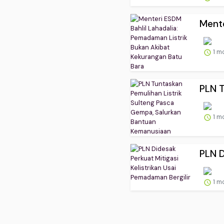
Mente
1 m
PLN T
1 m
PLN D
1 m