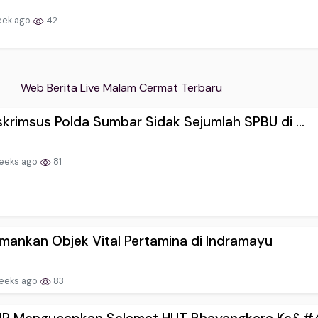
eek ago
42
Web Berita Live Malam Cermat Terbaru
skrimsus Polda Sumbar Sidak Sejumlah SPBU di ...
eeks ago
81
mankan Objek Vital Pertamina di Indramayu
eeks ago
83