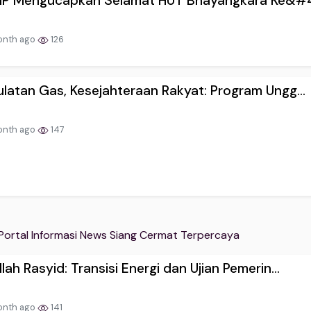
MIP Mengucapkan Selamat HUT Bhayangkara Ke&#4
onth ago
126
latan Gas, Kesejahteraan Rakyat: Program Ungg...
onth ago
147
Portal Informasi News Siang Cermat Terpercaya
lah Rasyid: Transisi Energi dan Ujian Pemerin...
onth ago
141