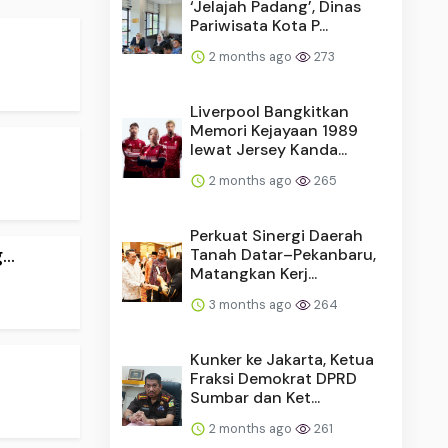
‘Jelajah Padang’, Dinas
Pariwisata Kota P...
2 months ago
273
Liverpool Bangkitkan
Memori Kejayaan 1989
lewat Jersey Kanda...
2 months ago
265
Perkuat Sinergi Daerah
..
Tanah Datar–Pekanbaru,
Matangkan Kerj...
3 months ago
264
Kunker ke Jakarta, Ketua
Fraksi Demokrat DPRD
Sumbar dan Ket...
2 months ago
261