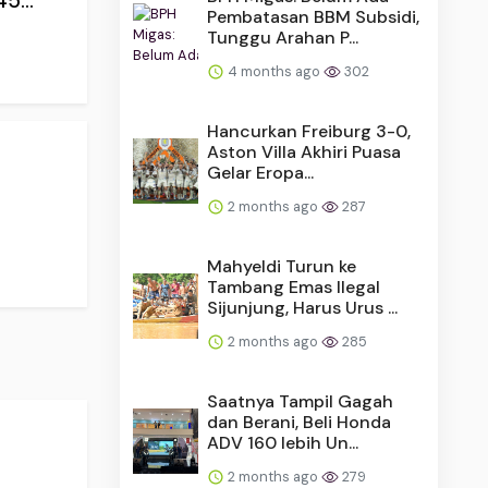
5...
Pembatasan BBM Subsidi,
Tunggu Arahan P...
4 months ago
302
Hancurkan Freiburg 3-0,
Aston Villa Akhiri Puasa
Gelar Eropa...
2 months ago
287
Mahyeldi Turun ke
Tambang Emas Ilegal
Sijunjung, Harus Urus ...
2 months ago
285
Saatnya Tampil Gagah
dan Berani, Beli Honda
ADV 160 lebih Un...
2 months ago
279