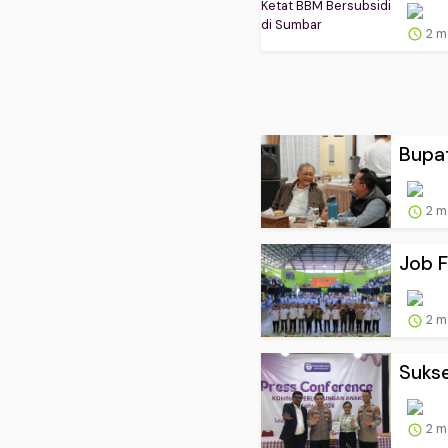
2 m
Bupat
2 m
Job F
2 m
Sukse
2 m