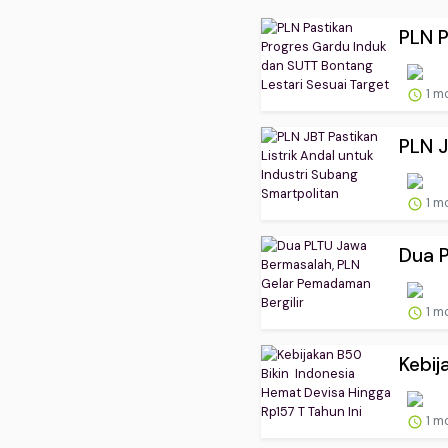
PLN P
1 m
PLN J
1 m
Dua P
1 m
Kebij
1 m