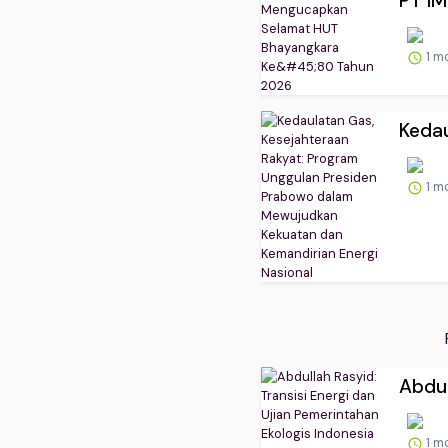
PT I
1 m
Kedau
1 m
Abdul
1 m