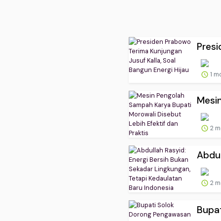
Presi
1 m
Mesin
2 m
Abdul
2 m
Bupat