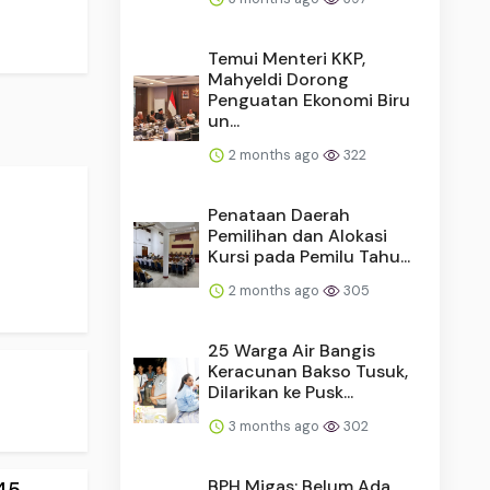
Temui Menteri KKP,
Mahyeldi Dorong
Penguatan Ekonomi Biru
un...
2 months ago
322
Penataan Daerah
Pemilihan dan Alokasi
Kursi pada Pemilu Tahu...
2 months ago
305
25 Warga Air Bangis
Keracunan Bakso Tusuk,
Dilarikan ke Pusk...
3 months ago
302
BPH Migas: Belum Ada