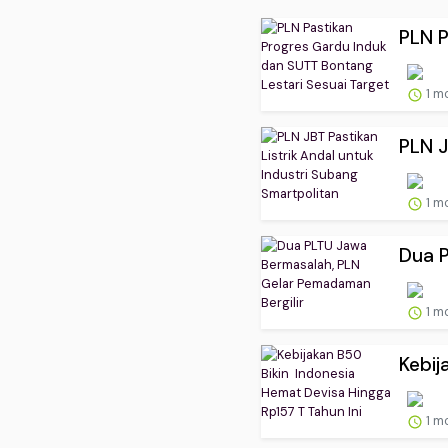
PLN P
1 m
PLN J
1 m
Dua P
1 m
Kebij
1 m