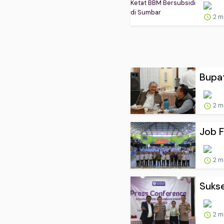
2 m
Bupat
2 m
Job F
2 m
Sukse
2 m