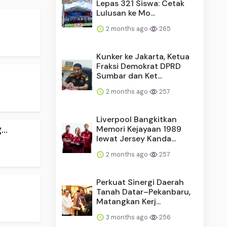
Lepas 321 Siswa: Cetak
Lulusan ke Mo...
2 months ago
265
Kunker ke Jakarta, Ketua
Fraksi Demokrat DPRD
Sumbar dan Ket...
2 months ago
257
Liverpool Bangkitkan
..
Memori Kejayaan 1989
lewat Jersey Kanda...
2 months ago
257
Perkuat Sinergi Daerah
Tanah Datar–Pekanbaru,
Matangkan Kerj...
3 months ago
256