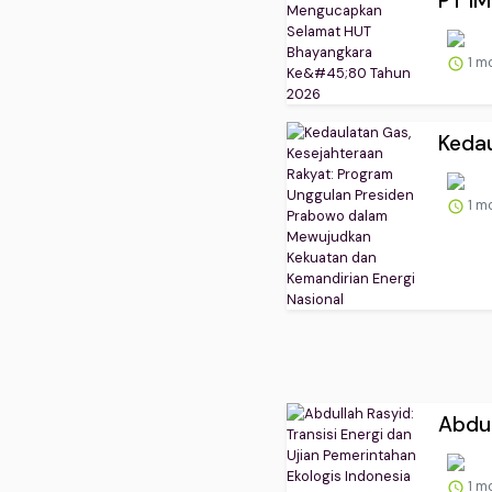
PT I
1 m
Kedau
1 m
Abdul
1 m