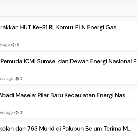
akkan HUT Ke-81 RI, Komut PLN Energi Gas ...
ay ago
8
emuda ICMI Sumsel dan Dewan Energi Nasional P.
ays ago
31
badi Masela: Pilar Baru Kedaulatan Energi Nas...
eek ago
31
kolah dan 763 Murid di Palupuh Belum Terima M...