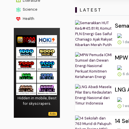
Literature
LATEST
Science
Health
Semar
1 d
MPW P
6 d
LNG A
Hidden in mobile, Best
for skyscrapers.
1 w
14 Se