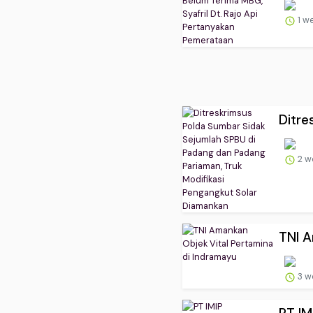
1 w
Ditre
2 w
TNI A
3 w