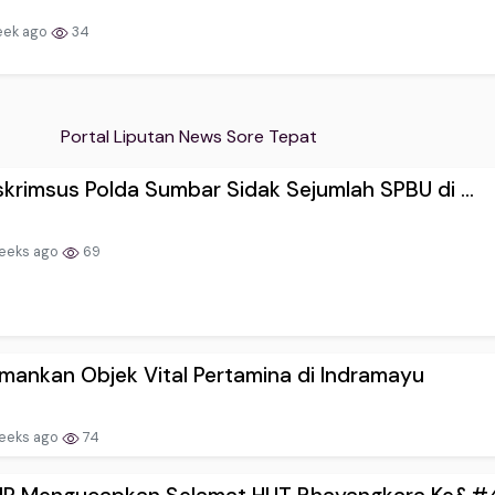
eek ago
34
Portal Liputan News Sore Tepat
skrimsus Polda Sumbar Sidak Sejumlah SPBU di ...
eeks ago
69
mankan Objek Vital Pertamina di Indramayu
eeks ago
74