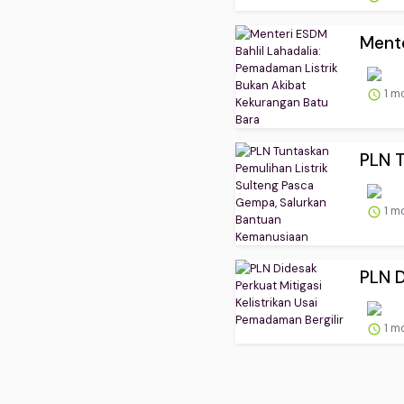
Mente
1 m
PLN T
1 m
PLN D
1 m