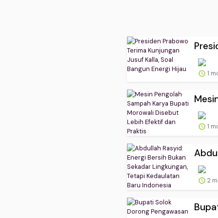
Presi
1 m
Mesin
1 m
Abdul
2 m
Bupat