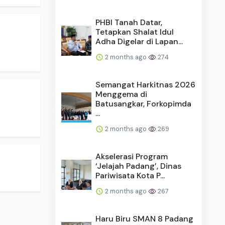
PHBI Tanah Datar,
Tetapkan Shalat Idul
Adha Digelar di Lapan...
2 months ago
274
Semangat Harkitnas 2026
Menggema di
Batusangkar, Forkopimda
...
2 months ago
269
Akselerasi Program
‘Jelajah Padang’, Dinas
Pariwisata Kota P...
2 months ago
267
Haru Biru SMAN 8 Padang