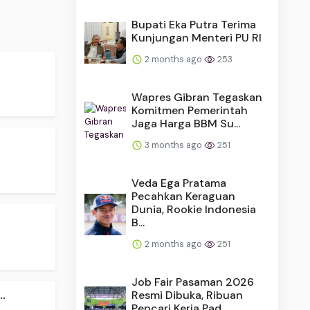
Bupati Eka Putra Terima
Kunjungan Menteri PU RI
2 months ago
253
Wapres Gibran Tegaskan
Komitmen Pemerintah
Jaga Harga BBM Su...
.
3 months ago
251
Veda Ega Pratama
Pecahkan Keraguan
Dunia, Rookie Indonesia
B...
2 months ago
251
Job Fair Pasaman 2026
.
Resmi Dibuka, Ribuan
Pencari Kerja Pad...