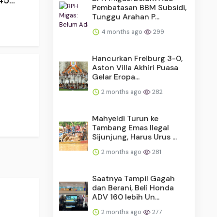
5...
Pembatasan BBM Subsidi,
Tunggu Arahan P...
4 months ago
299
Hancurkan Freiburg 3-0,
Aston Villa Akhiri Puasa
Gelar Eropa...
2 months ago
282
Mahyeldi Turun ke
Tambang Emas Ilegal
Sijunjung, Harus Urus ...
2 months ago
281
Saatnya Tampil Gagah
dan Berani, Beli Honda
ADV 160 lebih Un...
2 months ago
277