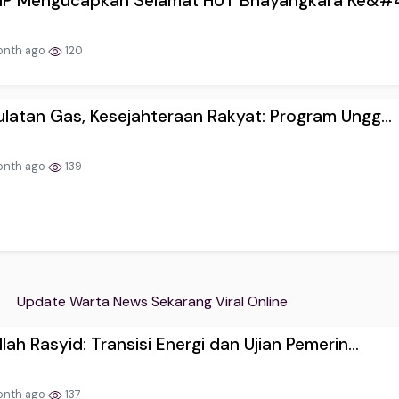
MIP Mengucapkan Selamat HUT Bhayangkara Ke&#4
onth ago
120
latan Gas, Kesejahteraan Rakyat: Program Ungg...
onth ago
139
Update Warta News Sekarang Viral Online
lah Rasyid: Transisi Energi dan Ujian Pemerin...
onth ago
137