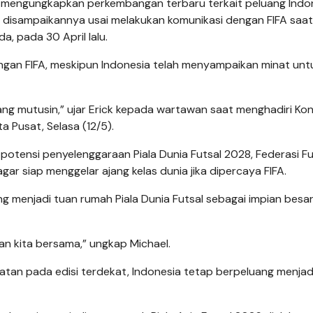
r, mengungkapkan perkembangan terbaru terkait peluang Indo
tu disampaikannya usai melakukan komunikasi de­ngan FIFA saat
, pada 30 April lalu.
angan FIFA, meskipun Indonesia telah menyampaikan minat unt
yang mutusin,” ujar Erick kepada wartawan saat meng­hadiri Ko
ta Pusat, Selasa (12/5).
otensi penyelenggaraan Piala Dunia Futsal 2028, Federasi Fu
gar siap menggelar ajang kelas dunia jika dipercaya FIFA.
ng menjadi tuan rumah Piala Dunia Futsal sebagai impian besa
ian kita bersama,” ungkap Michael.
tan pada edisi terdekat, Indonesia tetap berpeluang menjad