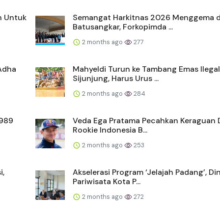
n Untuk
Semangat Harkitnas 2026 Menggema d
Batusangkar, Forkopimda ...
2 months ago
277
 Adha
Mahyeldi Turun ke Tambang Emas Ilegal
Sijunjung, Harus Urus ...
2 months ago
284
1989
Veda Ega Pratama Pecahkan Keraguan 
Rookie Indonesia B...
2 months ago
253
i,
Akselerasi Program ‘Jelajah Padang’, Di
Pariwisata Kota P...
2 months ago
272