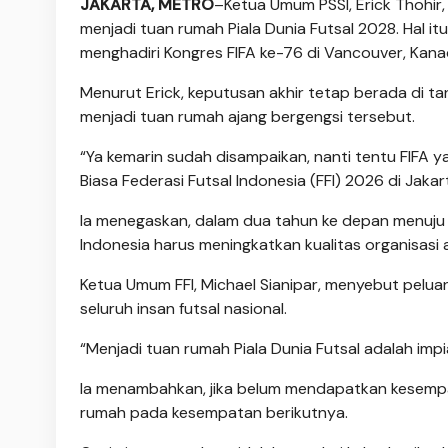
JAKARTA, METRO
–Ketua Umum PSSI, E­rick Thohi
menjadi tuan rumah Piala Dunia Futsal 2028. Hal i
menghadiri Kongres FIFA ke-76 di Vancouver, Kanada
Menurut Erick, keputusan akhir tetap berada di t
menjadi tuan rumah ajang bergengsi tersebut.
“Ya kemarin sudah di­sampaikan, nanti tentu FIFA 
Biasa Federasi Futsal Indonesia (FFI) 2026 di Jakar
Ia menegaskan, dalam dua tahun ke depan menuju p
Indonesia harus meningkatkan kualitas organisasi a
Ketua Umum FFI, Mi­chael Sianipar, menyebut pelua
seluruh insan futsal nasional.
“Menjadi tuan rumah Piala Dunia Futsal adalah imp
Ia menambahkan, jika belum mendapatkan ke­sem­pa
rumah pada kesempatan berikutnya.