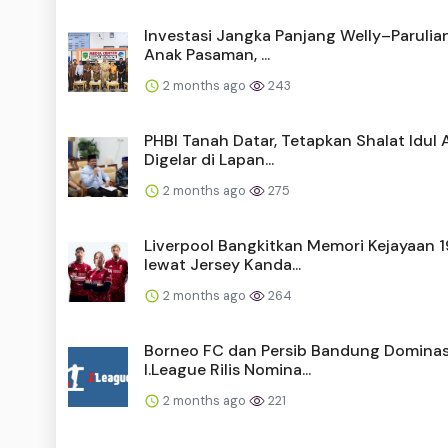
Investasi Jangka Panjang Welly–Parulia
Anak Pasaman, ...
2 months ago
243
PHBI Tanah Datar, Tetapkan Shalat Idul
Digelar di Lapan...
2 months ago
275
Liverpool Bangkitkan Memori Kejayaan 
lewat Jersey Kanda...
2 months ago
264
Borneo FC dan Persib Bandung Dominas
I.League Rilis Nomina...
2 months ago
221