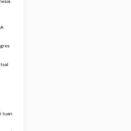
nesia
uk
ngres
tsal
r
i tuan