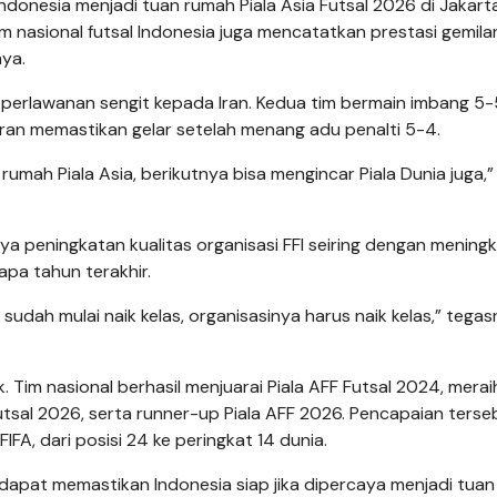
Indonesia menjadi tuan rumah Piala Asia Futsal 2026 di Jakart
im nasional futsal Indonesia juga mencatatkan prestasi gemila
ya.
perlawanan sengit kepada Iran. Kedua tim bermain imbang 5-
an me­­mastikan gelar setelah menang adu penalti 5-4.
umah Piala Asia, berikutnya bisa mengincar Piala Dunia juga,”
ya peningkatan kualitas organisasi FFI seiring dengan mening
apa tahun terakhir.
ni sudah mulai naik kelas, organisasinya harus naik kelas,” tega
 Tim nasional berhasil menjuarai Piala AFF Futsal 2024, merai
utsal 2026, serta runner-up Piala AFF 2026. Pencapaian terse
FA, dari posisi 24 ke peringkat 14 dunia.
ini dapat memastikan Indonesia siap jika dipercaya menjadi tua