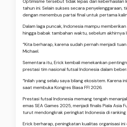
Optimisme tersebut tidak lepas dari keberhasilan 
tahun ini. Selain sukses secara penyelenggaraan, t
dengan menembus partai final untuk pertama kalin
Dalam laga puncak, Indonesia mampu memberikan 
hingga babak tambahan waktu, sebelum akhirnya Ir
“Kita berharap, karena sudah pernah menjadi tuan r
Michael.
Sementara itu, Erick kembali menekankan pentingn
pres­tasi tim nasional futsal Indonesia dalam beber
“Inilah yang selalu sa­ya bilang ekosistem. Karena i
saat membuka Kongres Biasa FFI 2026.
Prestasi futsal Indonesia memang tengah me­nanjak.
emas SEA Games 2025, menjadi finalis Piala Asia F
turut mendongkrak peringkat Indonesia di ranking FI
Erick berharap, pe­ning­katan kualitas organisasi 