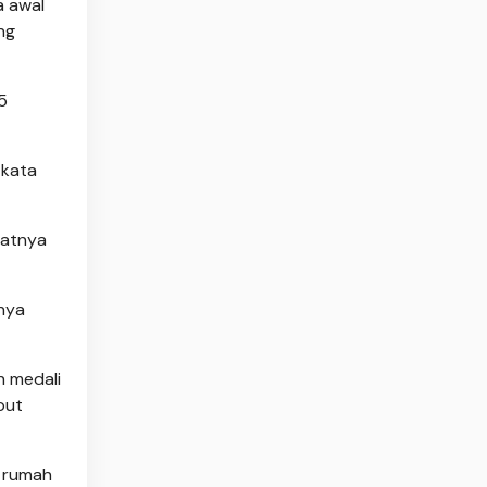
a awal
ng
5
 kata
katnya
snya
h medali
but
n rumah