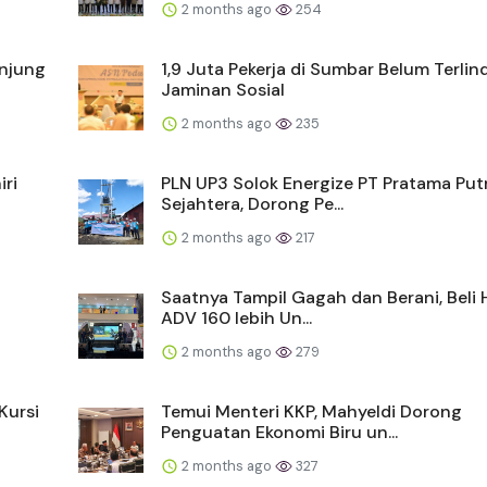
2 months ago
254
unjung
1,9 Juta Pekerja di Sumbar Belum Terlin
Jaminan Sosial
2 months ago
235
iri
PLN UP3 Solok Energize PT Pratama Put
Sejahtera, Dorong Pe...
2 months ago
217
Saatnya Tampil Gagah dan Berani, Beli
ADV 160 lebih Un...
2 months ago
279
Kursi
Temui Menteri KKP, Mahyeldi Dorong
Penguatan Ekonomi Biru un...
2 months ago
327