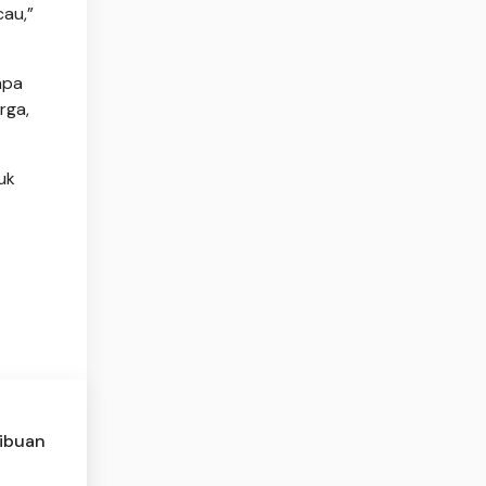
cau,”
npa
rga,
uk
Ribuan