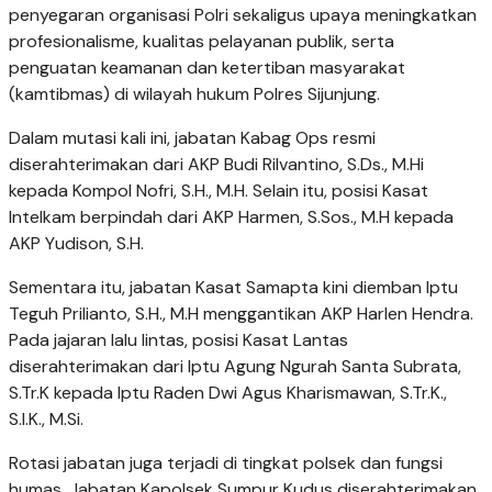
penyegaran organisasi Polri sekaligus upaya meningkatkan
profesionalisme, kualitas pelayanan publik, serta
penguatan keamanan dan ketertiban masyarakat
(kamtibmas) di wilayah hukum Polres Sijunjung.
Dalam mutasi kali ini, jabatan Kabag Ops resmi
diserahterimakan dari AKP Budi Rilvantino, S.Ds., M.Hi
kepada Kompol Nofri, S.H., M.H. Selain itu, posisi Kasat
Intelkam berpindah dari AKP Harmen, S.Sos., M.H kepada
AKP Yudison, S.H.
Sementara itu, jabatan Kasat Samapta kini diemban Iptu
Teguh Prilianto, S.H., M.H menggantikan AKP Harlen Hendra.
Pada jajaran lalu lintas, posisi Kasat Lantas
diserahterimakan dari Iptu Agung Ngurah Santa Subrata,
S.Tr.K kepada Iptu Raden Dwi Agus Kharismawan, S.Tr.K.,
S.I.K., M.Si.
Rotasi jabatan juga terjadi di tingkat polsek dan fungsi
humas. Jabatan Kapolsek Sumpur Kudus diserahterimakan