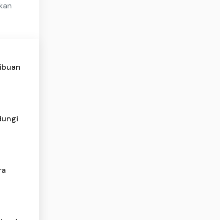
kan
Ribuan
dungi
ra