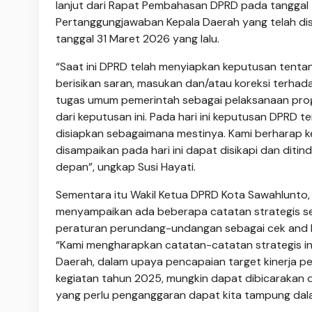
lanjut dari Rapat Pembahasan DPRD pada tanggal
Pertanggungjawaban Kepala Daerah yang telah di
tanggal 31 Maret 2026 yang lalu.
“Saat ini DPRD telah menyiapkan keputusan tenta
berisikan saran, masukan dan/atau koreksi terhad
tugas umum pemerintah seba­gai pelaksanaan pr
dari keputusan ini. Pada hari ini keputusan DPRD
disiapkan sebagaimana mestinya. Kami berharap 
disampaikan pada hari ini dapat disikapi dan diti
depan”, ung­kap Susi Ha­yati.
Sementara itu Wakil Ketua DPRD Kota Sawah­lunto
menyampaikan ada beberapa catatan strategis se
peraturan perundang-undangan sebagai cek and b
“Kami mengharapkan catatan-catatan stra­tegis ini
Daerah, dalam upaya pen­capaian target kinerja p
kegiatan tahun 2025, mungkin dapat dibicarakan d
yang perlu penganggaran dapat kita tampung dalam