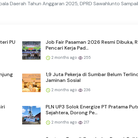
pala Daerah Tahun Anggaran 2025, DPRD Sawahlunto Sampai
teri PU
Job Fair Pasaman 2026 Resmi Dibuka, 
Pencari Kerja Pad...
2 months ago
255
unjung
1,9 Juta Pekerja di Sumbar Belum Terlin
Jaminan Sosial
2 months ago
236
iri
PLN UP3 Solok Energize PT Pratama Put
Sejahtera, Dorong Pe...
2 months ago
217