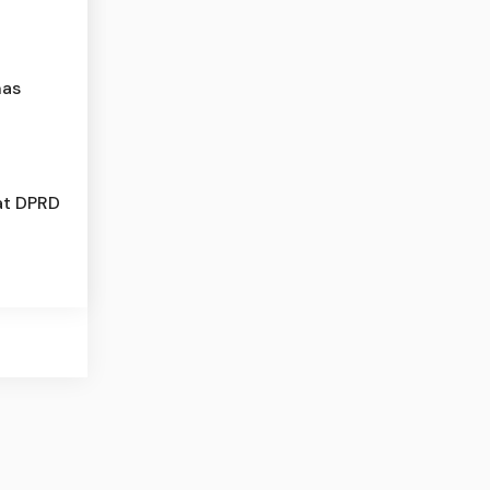
nas
at DPRD