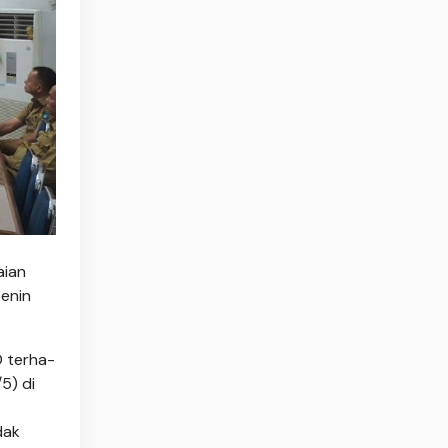
aian
enin
 terha­
5) di
dak