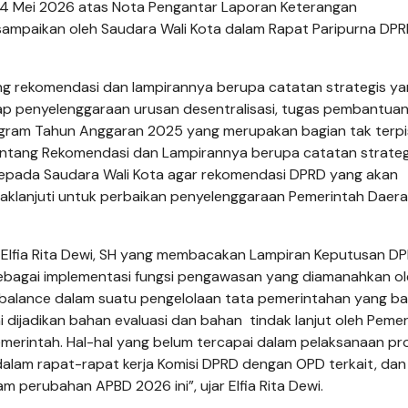
 4 Mei 2026 atas Nota Pengantar Laporan Keterangan
sampaikan oleh Saudara Wali Kota dalam Rapat Paripurna DP
ng rekomendasi dan lampirannya berupa catatan strategis y
ap penyelenggaraan urusan desentralisasi, tugas pem­bantuan
ogram Tahun Anggaran 2025 yang merupakan bagian tak terp
 tentang Rekomendasi dan Lampirannya berupa catatan strateg
kepada Saudara Wali Kota agar rekomendasi DPRD yang akan
ndaklanjuti untuk perbaikan penyelenggaraan Pemerintah Daera
, Elfia Rita Dewi, SH yang membacakan Lampiran Keputusan D
bagai implementasi fung­si pengawasan yang diamanahkan o
alance dalam suatu pengelolaan tata pemerintahan yang ba
 dijadikan bahan evaluasi dan bahan tindak lanjut oleh Peme
emerintah. Hal-hal yang belum tercapai dalam pe­laksanaan p
alam rapat-rapat kerja Komisi DPRD dengan OPD terkait, dan 
 perubahan APBD 2026 ini”, ujar Elfia Rita Dewi.