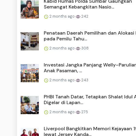
Kabid Humas Polda Sumbar Gaungkan
Semangat Kebangkitan Nasio...
2 months ago
242
Penataan Daerah Pemilihan dan Alokasi 
pada Pemilu Tahu...
2 months ago
308
Investasi Jangka Panjang Welly–Parulia
Anak Pasaman, ...
2 months ago
243
PHBI Tanah Datar, Tetapkan Shalat Idul
Digelar di Lapan...
2 months ago
275
Liverpool Bangkitkan Memori Kejayaan 
lewat Jersey Kanda...