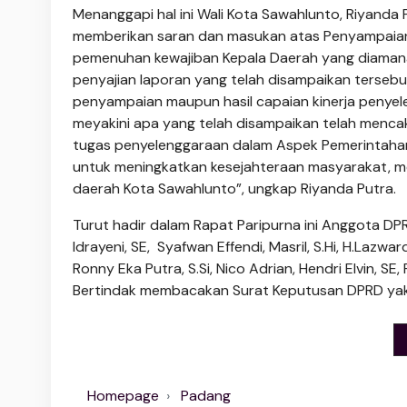
Menanggapi hal ini Wali Kota Sawahlunto, Riyanda
memberikan saran dan masukan atas Pe­nyampaia
pemenuhan kewajiban Kepala Daerah yang diaman
penyajian laporan yang telah disampaikan tersebu
penyampaian maupun hasil capaian kinerja penyel
meyakini apa yang telah disampaikan telah mencak
tugas penyelenggaraan dalam Aspek Pemerintaha
untuk meningkatkan kesejahteraan ma­syarakat, m
daerah Kota Sawahlunto”, ungkap Riyanda Putra.
Turut hadir dalam Rapat Paripurna ini Anggota DPRD
Idrayeni, SE, Syafwan Effendi, Masril, S.Hi, H.­Lazwa
Ronny Eka Putra, S.Si, Nico Adrian, Hendri Elvin, SE
Bertindak membacakan Surat Keputusan DPRD yakni 
Homepage
Padang