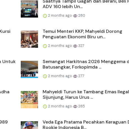
Saatnya Tampil Gagah dan Berani, Beli
ADV 160 lebih Un...
2 months ago
280
Kursi
Temui Menteri KKP, Mahyeldi Dorong
Penguatan Ekonomi Biru un...
2 months ago
327
n Untuk
Semangat Harkitnas 2026 Menggema d
Batusangkar, Forkopimda ...
2 months ago
277
 Adha
Mahyeldi Turun ke Tambang Emas Ilegal
Sijunjung, Harus Urus ...
2 months ago
285
1989
Veda Ega Pratama Pecahkan Keraguan 
Rookie Indonesia B...