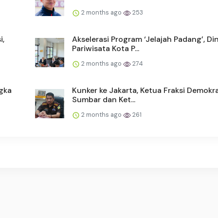
2 months ago
253
i,
Akselerasi Program ‘Jelajah Padang’, Di
Pariwisata Kota P...
2 months ago
274
gka
Kunker ke Jakarta, Ketua Fraksi Demokr
Sumbar dan Ket...
2 months ago
261