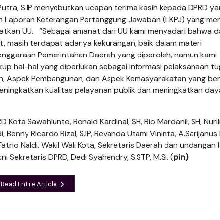
 Putra, S.IP me­nyebutkan ucapan terima kasih kepada DPRD ya
n Laporan Keterangan Pertanggung Ja­waban (LKPJ) yang me
atkan UU. “Sebagai amanat dari UU kami menyadari bahwa d
t, masih terdapat adanya kekurangan, baik dalam materi
enggaraan Pemerintahan Da­erah yang diperoleh, namun kami
up hal-hal yang diperlukan sebagai informasi pelaksanaan t
n, Aspek Pembangunan, dan Aspek Kemasyarakatan yang ber
eningkatkan kualitas pelayanan publik dan meningkatkan day
 Kota Sawahlunto, Ronald Kardinal, SH, Rio Mardanil, SH, Nuri
rdi, Benny Ricardo Rizal, S.IP, Revanda Utami Vininta, A.Sarijanus
, Fatrio Naldi. Wakil Wali Kota, Sekretaris Daerah dan undangan 
Sekretaris DPRD, Dedi Syahendry, S.STP, M.Si. (
pin)
Read Entire Article