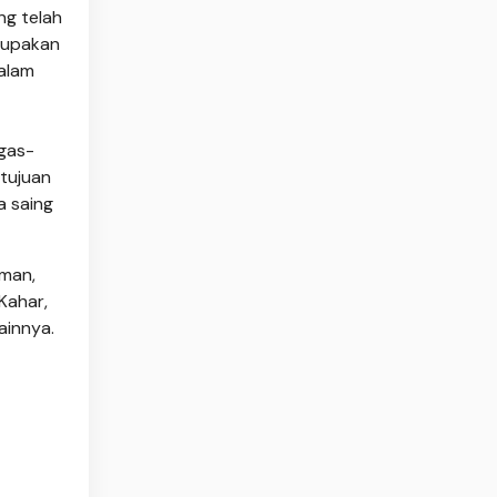
ng telah
rupakan
alam
ugas-
tujuan
a saing
lman,
 Kahar,
lainnya.