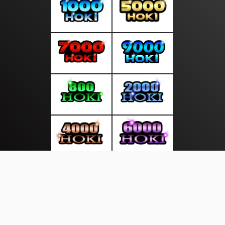
About Us
·
Contact Us
·
Terms & Conditions
·
© sepintasmedia.com 2026. All rights are reserved