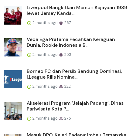
Liverpool Bangkitkan Memori Kejayaan 1989
lewat Jersey Kanda...
2 months ago
267
Veda Ega Pratama Pecahkan Keraguan
Dunia, Rookie Indonesia B...
2 months ago
253
Borneo FC dan Persib Bandung Dominasi,
I.League Rilis Nomina...
2 months ago
222
Akselerasi Program ‘Jelajah Padang’, Dinas
Pariwisata Kota P...
2 months ago
275
Masuk DPO, Kajari Padang Imbau Tersangka