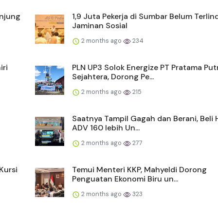
unjung
1,9 Juta Pekerja di Sumbar Belum Terlin
Jaminan Sosial
2 months ago
234
iri
PLN UP3 Solok Energize PT Pratama Put
Sejahtera, Dorong Pe...
2 months ago
215
Saatnya Tampil Gagah dan Berani, Beli
ADV 160 lebih Un...
2 months ago
277
Kursi
Temui Menteri KKP, Mahyeldi Dorong
Penguatan Ekonomi Biru un...
2 months ago
323