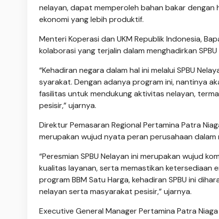
nelayan, dapat mempe­roleh bahan bakar dengan h
ekonomi yang lebih produktif.
Menteri Koperasi dan UKM Republik Indonesia, Bap
ko­laborasi yang terjalin da­lam menghadirkan SPBU 
“Kehadiran negara da­lam hal ini melalui SPBU Nel
sya­rakat. Dengan adanya program ini, nantinya ak
fasilitas untuk mendukung aktivitas nelayan, ter
pesisir,” ujar­nya.
Direktur Pemasaran Regional Pertamina Patra Niag
merupakan wujud nyata peran perusahaan dalam me
“Peresmian SPBU Nelayan ini merupakan wujud komi
kualitas layanan, serta memastikan ketersediaan e
program B­BM Satu Harga, kehadiran SPBU ini diha
nelayan serta ma­sya­rakat pesisir,” ujarnya.
Executive General Manager Pertamina Patra Niag