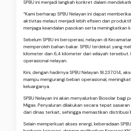
SPBU ini menjadi langkah konkret dalam mendekat
“Kami berharap SPBU Nelayan ini dapat memberika
aktivitas melaut menjadi lebih efisien dan produk
menjaga keandalan pasokan serta meningkatkan kua
Sebelum SPBU ini be­roperasi, nelayan di Kecamat
memperoleh bahan bakar. SPBU terdekat yang mela
kilometer dan 6,4 kilometer dari wilayah tersebut.
operasional nelayan.
Kini, dengan hadirnya SPBU Nelayan 18.237.014, akse
mampu mengurangi beban operasional, me­ning­kat
keluarganya.
SPBU Nelayan ini akan menyalurkan Biosolar bagi p
Migas. Penyaluran dilakukan secara tepat sasaran
dari dinas terkait, sehingga memastikan distribusi
Selain memperkuat akses energi, keberadaan SPBU
berbasis koperasi, dengan melibatkan Koperasi KNT