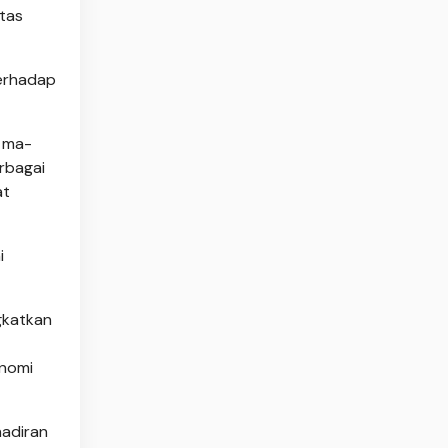
tas
terhadap
i ma­
erbagai
at
i
gkatkan
no­mi
hadiran