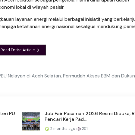
omi lokal di wi­layah pesisir.
auan layanan energi melalui berbagai inisiatif yang berkelanj
menjaga ketahanan energi nasional sekaligus mendukung pem
Read Entire Article
PBU Nelayan di Aceh Selatan, Permudah Akses BBM dan Duku
teri PU
Job Fair Pasaman 2026 Resmi Dibuka, 
Pencari Kerja Pad...
2 months ago
251