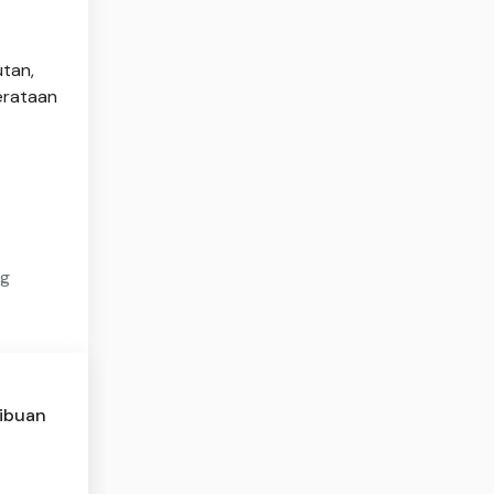
utan,
erataan
ng
Ribuan