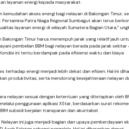
kan layanan energi kepada masyarakat.
n kemudahan akses energi bagi nelayan di Bakongan Timur, s
tif. Pertamina Patra Niaga Regional Sumbagut akan terus berk
litas la­yanan energi di wilayah Sumatera Bagian Utara,” un
an Bakongan Timur harus menempuh jarak yang relatif jauh unt
yani pembelian BBM bagi nelayan berada pada jarak sekitar 
 Kondisi ini tentu berdampak pada efisiensi waktu dan biaya
s terhadap energi men­jadi lebih dekat dan efisien. Hal ini di
kan produktivitas, serta mendorong kesejahteraan nelayan d
ara nelayan sesuai de­ngan ketentuan yang di­tetapkan oleh B
 melalui penggunaan aplikasi XStar, berdasarkan surat rekom
 BBM subsidi berjalan transparan dan akun­tabel.
 Nelayan ini juga men­jadi bagian dari upaya pemberdayaan e
I Aceh Selatan sebagai pengelola. Hal ini diharapkan dapat