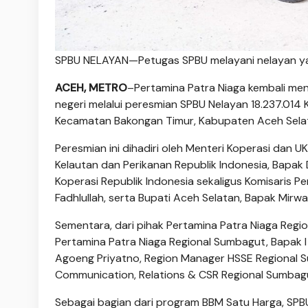
SPBU NELAYAN—Petugas SPBU melayani nelayan y
ACEH, METRO
–Pertamina Patra Niaga kembali me
negeri melalui peresmian SPBU Nelayan 18.237.014 
Kecamatan Bakongan Timur, Kabupaten A­ceh Selat
Peresmian ini dihadiri oleh Menteri Koperasi dan U
Kelautan dan Perikanan Republik Indonesia, Bapak
Ko­perasi Republik Indonesia se­kaligus Komisaris 
Fadhlullah, serta Bupati Aceh Selatan, Bapak Mirw
Sementara, dari pihak Pertamina Patra Niaga Regi
Pertamina Patra Niaga Regional Sumbagut, Bapak I
Agoeng Pri­yatno, Region Manager HSSE Regional
Communication, Relations & CSR Regional Sumbag
Sebagai bagian dari program BBM Satu Harga, SPBU 