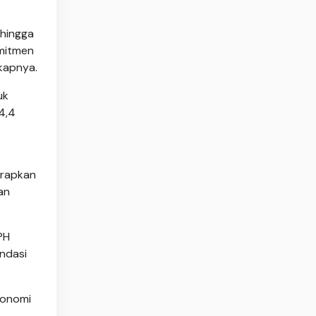
ehingga
omitmen
gkapnya.
uk
4,4
harapkan
an
PH
endasi
konomi