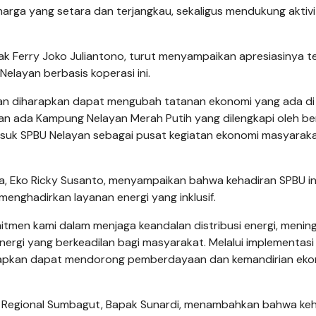
arga yang setara dan terjangkau, sekaligus mendukung aktivi
ak Ferry Joko Juliantono, turut menyampaikan apresiasinya 
Nelayan berbasis koperasi ini.
ayan diharapkan dapat mengubah tatanan e­ko­nomi yang ada d
an ada Kampung Nelayan Me­rah Putih yang di­lengkapi oleh b
masuk SPBU Nelayan sebagai pusat kegiatan ekonomi masyarak
a, Eko Ricky Susanto, menyampaikan bahwa kehadiran SPBU in
nghadirkan layanan energi yang inklusif.
tmen kami dalam men­jaga keandalan distribusi energi, menin
nergi yang berkeadilan bagi masyarakat. Melalui implementasi
rapkan dapat mendorong pemberda­ya­an dan kemandirian e­ko­
a Regional Sumbagut, Bapak Sunardi, menambahkan bahwa ke