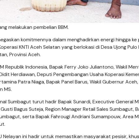
ang melakukan pembelian BBM.
negaskan komitmennya dalam menghadirkan energi hingga ke 
Koperasi KNTI Aceh Selatan yang berlokasi di Desa Ujong Pulo 
an, Provinsi Aceh.
KM Republik Indonesia, Bapak Ferry Joko Juliantono, Wakil Men
 Didit Herdiawan, Deputi Pe­ngem­bangan Usaha Ko­perasi Keme
Pertamina Patra Niaga, Bapak Panel Barus, Wakil Gubernur Aceh,
an MS.
onal Sumbagut turut hadir Bapak Sunardi, Executive General 
 Gusti Bagus Suteja, Region Manager Retail Sales Sumbagut, 
 Sumbagut, serta Bapak Fahrougi Andriani Sumampouw, Area 
ut.
Nelayan ini hadir untuk memastikan ma­sya­rakat pesisir, kh