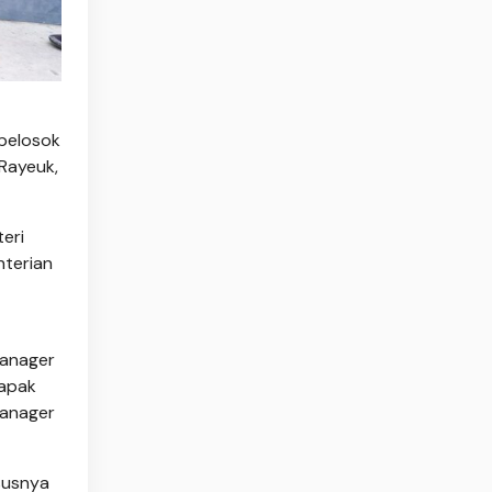
pelosok
Ra­yeuk,
teri
nterian
Manager
Bapak
Manager
ususnya