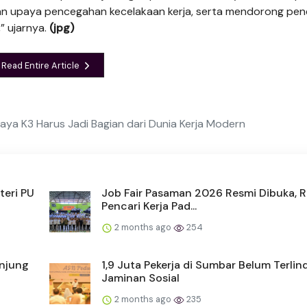
an upaya pencegahan kecelakaan kerja, serta mendorong pe
” ujarnya.
(jpg)
Read Entire Article
udaya K3 Harus Jadi Bagian dari Dunia Kerja Modern
teri PU
Job Fair Pasaman 2026 Resmi Dibuka, 
Pencari Kerja Pad...
2 months ago
254
unjung
1,9 Juta Pekerja di Sumbar Belum Terlin
Jaminan Sosial
2 months ago
235