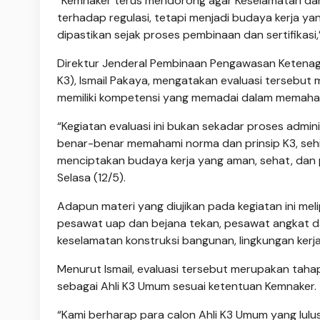
“Kemnaker terus mendorong agar Keselamatan dan
terhadap regulasi, tetapi menjadi budaya kerja yang
dipastikan sejak proses pembinaan dan sertifikasi,” 
Direktur Jenderal Pembinaan Pengawasan Ketenag
K3), Ismail Pakaya, mengatakan evaluasi tersebut
memiliki kompetensi yang memadai dalam memaham
“Kegiatan evaluasi ini bukan sekadar proses admin
benar-benar memahami norma dan prinsip K3, seh
menciptakan budaya kerja yang aman, sehat, dan pr
Selasa (12/5).
Adapun materi yang diujikan pada kegiatan ini me
pesawat uap dan bejana tekan, pesawat angkat dan
keselamatan konstruksi bangunan, lingkungan kerj
Menurut Ismail, evaluasi tersebut merupakan taha
sebagai Ahli K3 Umum sesuai ketentuan Kemnaker.
“Kami berharap para calon Ahli K3 Umum yang lulu