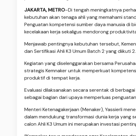
JAKARTA, METRO
–Di tengah meningkatnya perhati
kebutuhan akan tenaga ahli yang memahami standar
Penguatan kompetensi sumber daya manusia di bid
kecelakaan kerja sekaligus mendorong produktivitas
Menjawab pentingnya kebutuhan tersebut, Kement
dan Sertifikasi Ahli K3 Umum Batch 2 yang diikuti 
Kegiatan yang diselenggarakan bersama Perusahaa
strategis Kemnaker untuk memperkuat kompetensi
produktif di tempat kerja.
Evaluasi dilaksanakan secara serentak di ber­bagai
sebagai bagian dari upaya memperluas penguatan k
Menteri Ketenagakerjaan (Menaker), Yassierli me
dalam mendukung transformasi dunia kerja yang se
calon Ahli K3 Umum ini merupakan investasi penti