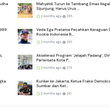
 Adha
Mahyeldi Turun ke Tambang Emas Ilegal
Sijunjung, Harus Urus ...
2 months ago
285
1989
Veda Ega Pratama Pecahkan Keraguan 
Rookie Indonesia B...
2 months ago
253
i,
Akselerasi Program ‘Jelajah Padang’, Di
Pariwisata Kota P...
2 months ago
273
gka
Kunker ke Jakarta, Ketua Fraksi Demokr
Sumbar dan Ket...
2 months ago
261