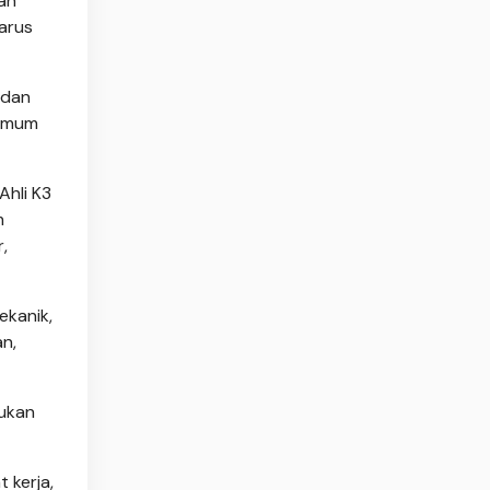
an
harus
 dan
 Umum
Ahli K3
m
,
ekanik,
n,
jukan
 kerja,