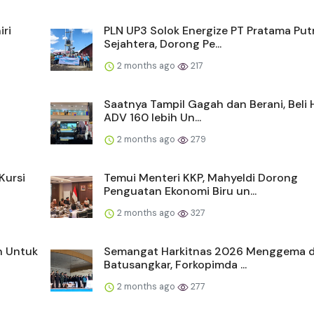
iri
PLN UP3 Solok Energize PT Pratama Put
Sejahtera, Dorong Pe...
2 months ago
217
Saatnya Tampil Gagah dan Berani, Beli
ADV 160 lebih Un...
2 months ago
279
Kursi
Temui Menteri KKP, Mahyeldi Dorong
Penguatan Ekonomi Biru un...
2 months ago
327
n Untuk
Semangat Harkitnas 2026 Menggema d
Batusangkar, Forkopimda ...
2 months ago
277