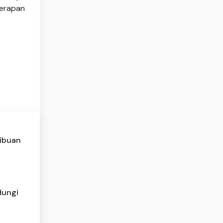
nerapan
Ribuan
dungi