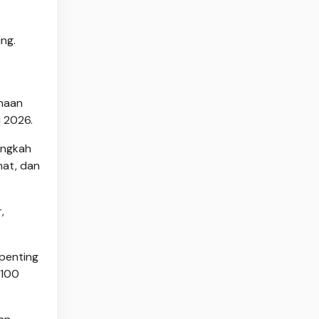
ng.
inaan
i 2026.
angkah
hat, dan
,
 penting
.100