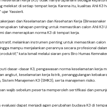
 Kesehatan Kerja (K3) tidak hanya dipahami sebagai kepatuh
 melekat di setiap tempat kerja. Karena itu, kualitas Ahli K3 
ujar Yassierli.
akerjaan dan Keselamatan dan Kesehatan Kerja (Binwasnaker
 merupakan tahapan pen­ting untuk memastikan calon Ahli K3
i dan menerapkan norma K3 di tempat kerja.
istratif, melainkan instrumen penting untuk memastikan calon 
ingga mampu menjalankan perannya secara profesional dala
oduktif,” kata Ismail melalui siaran pers Biro Humas Kemnaker
liputi dasar-dasar K3, pengawasan norma keselamatan kerja m
 angkut, keselamatan kerja listrik, penanggulangan kebakara
a, Sistem Manajemen K3 (SMK3), serta manajemen risiko.
pan wajib sebelum peserta memperoleh sertifikasi dan penun
s evaluasi dapat menjadi agen perubahan budaya K3 di tempat