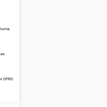
Dunia,
nas
at DPRD