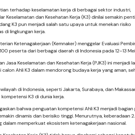
an terhadap keselamatan kerja di ber­bagai sektor industri,
 Keselamatan dan Kesehatan Kerja (K3) dinilai semakin penti
ang K3 pun menjadi salah satu upaya untuk menekan risiko
 di lingkungan kerja.
erian Ketenagakerjaan (Kemnaker) menggelar Evaluasi Pemb
2.100 peserta dari berbagai daerah di Indonesia pada 12–13 Me
n Jasa Keselamatan dan Kesehatan Kerja (PJK3) ini menjadi l
 calon Ahli K3 dalam mendorong budaya kerja yang aman, se
 wilayah di Indonesia, seperti Jakarta, Surabaya, dan Makassar
ompetensi K3 di dunia kerja.
negaskan bahwa penguatan kompetensi Ahli K3 menjadi bagian
makin dinamis dan berisiko tinggi. Menurutnya, keberadaan 2
ng dalam memperkuat ekosistem ketenagakerjaan nasional.