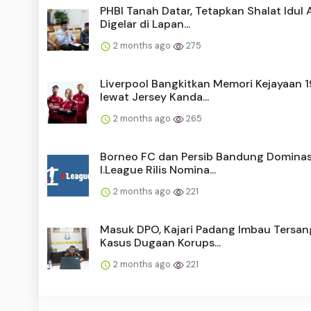
PHBI Tanah Datar, Tetapkan Shalat Idul
Digelar di Lapan...
2 months ago
275
Liverpool Bangkitkan Memori Kejayaan 
lewat Jersey Kanda...
2 months ago
265
Borneo FC dan Persib Bandung Dominas
I.League Rilis Nomina...
2 months ago
221
Masuk DPO, Kajari Padang Imbau Tersan
Kasus Dugaan Korups...
2 months ago
221