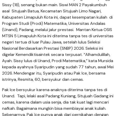
Sissy (18), senang bukan main. Siswi MAN 2 Payakumbuh
asal Situjuah Batua, Kecamatan Situjuah Limo Nagari,
Kabupaten Limapuluh Kota ini, dapat kesempatan kuliah di
Program Studi (Prodi) Matematika, Universitas Andalas
(Unand), Padang, melalui jalur prestasi. Mantan Ketua OSIS
MTSN 5 Limapuluh Kota ini diterima tanpa tes di universitas
negeri tertua di luar Pulau Jawa, setelah lulus Seleksi
Nasional Berdasarkan Prestasi (SNBP) 2026. Seleksi ini
digelar Kemendiktisaintek secara terpusat. “Alhamdulillah,
Ayah. Sissy lulus di Unand, Prodi Matematika,” kata Mursida
kepada ayahnya Syaripudin yang sudah 77 tahun, awal Mei
2026. Mendengar itu, Syaripudin atau Pak Ice, bersama
istrinya, Resmita, 60, bersyukur dan cemas.
Pak Ice bersyukur karena anaknya diterima tanpa tes di
Unand. Tapi, lelaki asal Padang Kuniang, Situjuah Gadang ini
cemas, karena dalam usia senja, dia tak kuat lagi mencari
nafkah. Bagaimana mungkin bisa membiayai anak kuliah.
Sebenarnya, Pak Ice punya anak dari pernikahan dengan