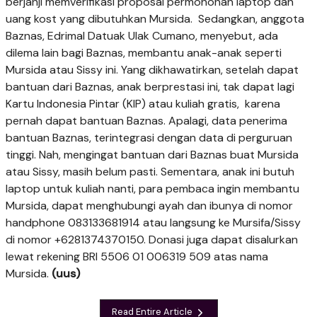
berjanji memverifikasi proposal permohonan laptop dan
uang kost yang dibutuhkan Mursida. Sedangkan, anggota
Baznas, Edrimal Datuak Ulak Cumano, me­nye­but, ada
dilema lain bagi Baznas, membantu anak-anak seperti
Mursida atau Sissy ini. Yang dikhawatirkan, setelah dapat
bantuan dari Baznas, anak berprestasi ini, tak dapat lagi
Kartu Indonesia Pintar (KIP) atau kuliah gratis, karena
pernah dapat bantuan Baznas. Apalagi, data penerima
bantuan Baznas, terintegrasi dengan data di perguruan
tinggi. Nah, mengingat bantuan dari Baznas buat Mursida
atau Sissy, masih belum pasti. Sementara, anak ini butuh
laptop untuk kuliah nanti, para pembaca ingin membantu
Mursida, dapat menghubungi ayah dan ibunya di nomor
handphone 083133681914 atau langsung ke Mursifa/Sissy
di nomor +6281374370150. Donasi juga dapat disalurkan
lewat rekening BRI 5506 01 006319 509 atas nama
Mursida.
(uus)
Read Entire Article