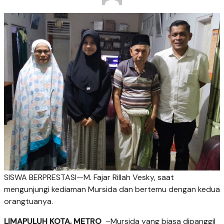
SISWA BERPRESTASI—M. Fajar Rillah Vesky, saat
mengunjungi kediaman Mursida dan bertemu dengan kedua
orangtuanya.
LIMAPULUH KOTA, METRO
–Mursida yang biasa dipanggil