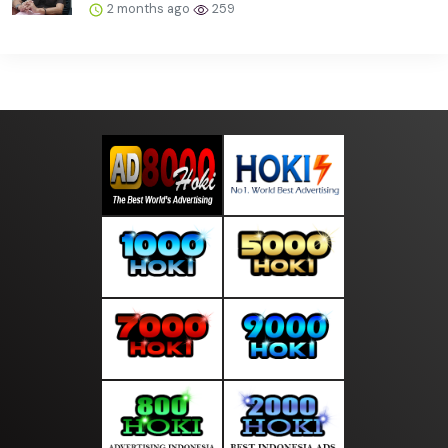
2 months ago
259