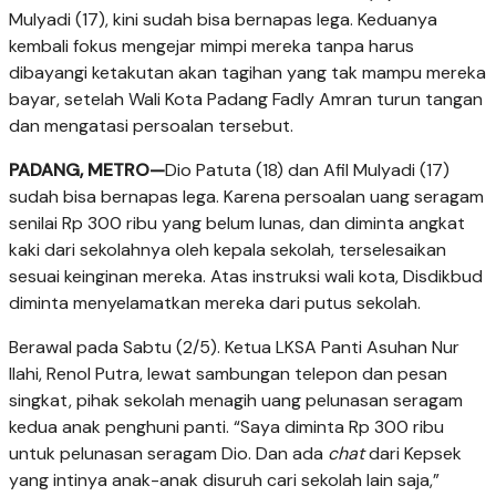
Mulyadi (17), kini sudah bisa bernapas lega. Keduanya
kembali fokus mengejar mimpi mereka tanpa harus
dibayangi ketakutan akan tagihan yang tak mampu mereka
bayar, setelah Wali Kota Padang Fadly Amran turun tangan
dan mengatasi persoalan tersebut.
PADANG, METRO
—
Dio Patuta (18) dan Afil Mulyadi (17)
sudah bisa bernapas lega. Karena persoalan uang seragam
senilai Rp 300 ribu yang belum lunas, dan diminta angkat
kaki dari sekolahnya oleh kepala sekolah, terselesaikan
sesuai keinginan mereka. Atas instruksi wali kota, Disdikbud
diminta menyelamatkan mereka dari putus sekolah.
Berawal pada Sabtu (2/5). Ketua LKSA Panti Asuhan Nur
Ilahi, Renol Putra, lewat sambungan telepon dan pesan
singkat, pihak sekolah menagih uang pelunasan seragam
kedua anak penghuni panti. “Saya diminta Rp 300 ribu
untuk pelunasan seragam Dio. Dan ada
chat
dari Kepsek
yang intinya anak-anak di­suruh cari sekolah lain saja,”