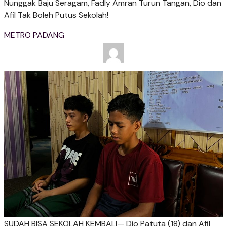
Nunggak Baju Seragam, Fadly Amran Turun Tangan, Dio dan
Afil Tak Boleh Putus Sekolah!
METRO PADANG
SUDAH BISA SEKOLAH KEMBALI— Dio Patuta (18) dan Afil