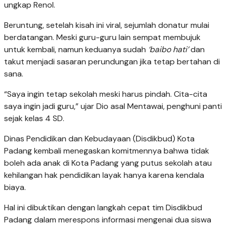
ungkap Renol.
Beruntung, setelah ki­sah ini viral, sejumlah donatur mulai
berdatangan. Meski guru-guru lain sempat membujuk
untuk kem­bali, namun keduanya sudah
‘baibo hati’
dan
takut menjadi sasaran perundungan jika tetap bertahan di
sana.
“Saya ingin tetap se­kolah meski harus pindah. Cita-cita
saya ingin jadi guru,” ujar Dio asal Mentawai, penghuni panti
sejak kelas 4 SD.
Dinas Pendidikan dan Kebudayaan (Disdikbud) Kota
Padang kembali menegaskan komitmennya bahwa tidak
boleh ada anak di Kota Padang yang putus sekolah atau
kehilangan hak pendidikan layak ha­nya karena kendala
biaya.
Hal ini dibuktikan de­ngan langkah cepat tim Disdikbud
Padang dalam merespons informasi mengenai dua siswa